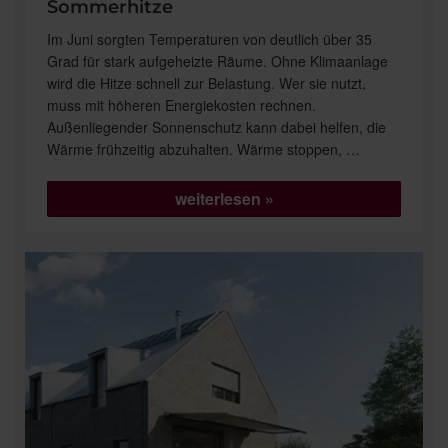
Sommerhitze
Im Juni sorgten Temperaturen von deutlich über 35
Grad für stark aufgeheizte Räume. Ohne Klimaanlage
wird die Hitze schnell zur Belastung. Wer sie nutzt,
muss mit höheren Energiekosten rechnen.
Außenliegender Sonnenschutz kann dabei helfen, die
Wärme frühzeitig abzuhalten. Wärme stoppen, …
„Angenehm
weiterlesen
kühl:
Außenliegender
Sonnenschutz
gegen
die
Sommerhitze“