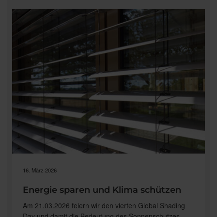
draußen:
Smarte
Preisvorteile
für
WAREMA
Kassetten-
Markisen“
16. März 2026
Energie sparen und Klima schützen
Am 21.03.2026 feiern wir den vierten Global Shading
Day und damit die Bedeutung des Sonnenschutzes.