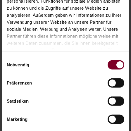
personalisieren, Funktionen für soziale Medien anbieten
zu können und die Zugriffe auf unsere Website zu
Das könnte Sie auch interessieren
analysieren. Außerdem geben wir Informationen zu Ihrer
Verwendung unserer Website an unsere Partner für
soziale Medien, Werbung und Analysen weiter. Unsere
Partner führen diese Informationen möglicherweise mit
weiteren Daten zusammen, die Sie ihnen bereitgestellt
haben oder die sie im Rahmen Ihrer Nutzung der Dienste
gesammelt haben.
Einwilligungsauswahl
Notwendig
Präferenzen
Statistiken
Marketing