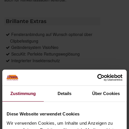
Brillante Extras
Fensteranbindung auf Wunsch optional über
Clipbefestigung
Geländersystem VisioNeo
SecuKit: Perfekte Rettungsweglösung
Integrierter Insektenschutz
Weitere Informationen zu
Ausstattungsextras Rollladen
Weitere Informationen zu Rollladen-Profile
Zustimmung
Details
Über Cookies
Farben
Diese Webseite verwendet Cookies
Wir verwenden Cookies, um Inhalte und Anzeigen zu
Weitere Informationen