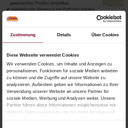
gewünschten Position einstellbar.
bidirektionale Steuerung bei Raffrollos möglich
Einfache Reinigung des Produkts.
Einfacher Tausch des Stoffes
die Raffrollos können in jeder Höhe gestoppt
Zustimmung
Details
Über Cookies
werden.
Zahlreiche Stofffarben erhältlich (auch
Verdunkelungs- und transparente Stoffe)
Kissen und Vorhänge im gleichen Stoff-Design
Diese Webseite verwendet Cookies
erhältlich
Wir verwenden Cookies, um Inhalte und Anzeigen zu
Sicherheit für Ihre Kinder
personalisieren, Funktionen für soziale Medien anbieten
zu können und die Zugriffe auf unsere Website zu
analysieren. Außerdem geben wir Informationen zu Ihrer
Verwendung unserer Website an unsere Partner für
Produktdetails
soziale Medien, Werbung und Analysen weiter. Unsere
Partner führen diese Informationen möglicherweise mit
max. Breite: 3000 mm
weiteren Daten zusammen, die Sie ihnen bereitgestellt
max. Höhe: 3000 mm
haben oder die sie im Rahmen Ihrer Nutzung der Dienste
max. Fläche: 9,00 m²
gesammelt haben.
Einwilligungsauswahl
Bedienung: Kette, Schnur, Griff, Batterieantrieb