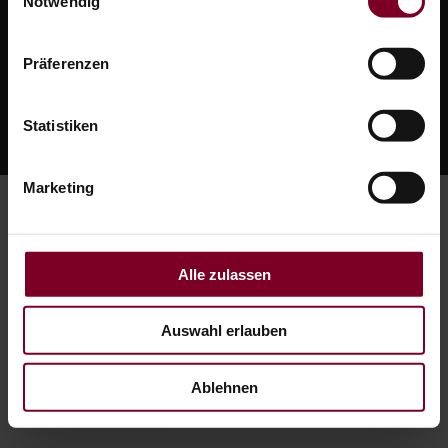
Notwendig
Impressum
Datenschutz
Sitemap
AGB
Präferenzen
Haas Sonnenschutz und Rolladentechnik GmbH
Blochmattenstr. 8
Statistiken
79331 Teningen-Köndringen
Marketing
Alle zulassen
Auswahl erlauben
Ablehnen