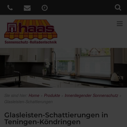
Sie sind hier:
Home
»
Produkte
»
Innenliegender Sonnenschutz
»
Glasleisten-Schattierungen
Glasleisten-Schattierungen in
Teningen-Köndringen