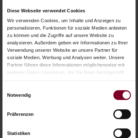
Diese Webseite verwendet Cookies
Wir verwenden Cookies, um Inhalte und Anzeigen zu
personalisieren, Funktionen für soziale Medien anbieten
zu können und die Zugriffe auf unsere Website zu
analysieren. Außerdem geben wir Informationen zu Ihrer
Verwendung unserer Website an unsere Partner für
soziale Medien, Werbung und Analysen weiter. Unsere
Partner führen diese Informationen möglicherweise mit
weiteren Daten zusammen, die Sie ihnen bereitgestellt
Technologie ProVisio: Verbesserter
haben oder die sie im Rahmen Ihrer Nutzung der Dienste
Sichtschutz trifft optimierte Durchsicht
gesammelt haben.
Einwilligungsauswahl
Verbesserter Schutz vor neugierigen Blicken von außen
Notwendig
Gleichzeitig optimierte Durchsicht nach draußen (um 25
% dank fließender Lamellenneigung)
Perfekte Tageslichtnutzung über den oberen
Präferenzen
Behangbereich
Statistiken