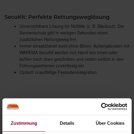
SecuKit: Perfekte Rettungsweglösung
Unverzichtbare Lösung für Notfälle (z. B. Blackout): Der
Sonnenschutz gibt in wenigen Sekunden einen
zusätzlichen Rettungsweg frei
Immer einsatzbereit auch ohne Strom: Außenjalousien mit
WAREMA SecuKit werden von Hand von innen oder
außen nach oben geschoben und rasten seitlich in den
Führungsschienen zuverlässig ein
Optisch unauffällige Fassadenintegration
Zustimmung
Details
Über Cookies