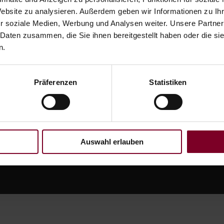
lemlos nachrüstbar. Überspannungsschutz clever und
Website zu analysieren. Außerdem geben wir Informationen zu I
r soziale Medien, Werbung und Analysen weiter. Unsere Partner
 Daten zusammen, die Sie ihnen bereitgestellt haben oder die s
n.
ern?
Präferenzen
Statistiken
Auswahl erlauben
utz und Rolladentechnik GmbH
Blochmattenstr. 8
79331 Teni