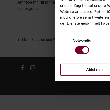
Antriebe mit Hirschmannkupplung geeignet und prob
und die Zugriffe auf unsere 
sicher gelöst.
Website an unsere Partner fü
möglicherweise mit weiteren
der Dienste gesammelt habe
Einwilligungsauswahl
Beitragsnavigation
Vorheriger
Licht, Schatten und Wärme bequem per Knopdruck steu
Notwendig
Beitrag
Ablehnen
Haas Sonnensch