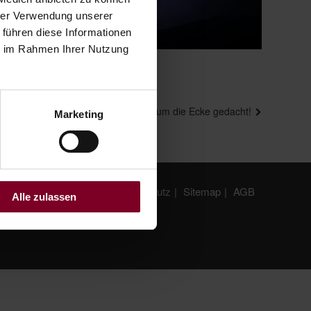
hrer Verwendung unserer
 führen diese Informationen
ie im Rahmen Ihrer Nutzung
Nächster
Sonnenschutz um die Ecke gedacht!
Marketing
Beitrag
Impressum
Datenschutz
Sitemap
AGB
Alle zulassen
ngen-Köndringen