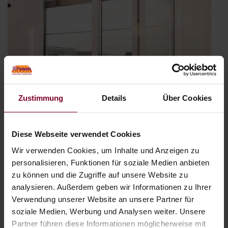
Zustimmung
Details
Über Cookies
Diese Webseite verwendet Cookies
Wir verwenden Cookies, um Inhalte und Anzeigen zu
personalisieren, Funktionen für soziale Medien anbieten
NEU: Integrierte Absturzsicherung VisioNeo
zu können und die Zugriffe auf unsere Website zu
Veröffentlicht
5. Februar 2018
analysieren. Außerdem geben wir Informationen zu Ihrer
am
Bodentiefe Fenster sind mittlerweile fester Bestandteil moderner
Verwendung unserer Website an unsere Partner für
Architektur. Umso wichtiger wird der Einsatz einer wirksamen
soziale Medien, Werbung und Analysen weiter. Unsere
Absturzsicherung für Fenster. Die neue integrierte
Partner führen diese Informationen möglicherweise mit