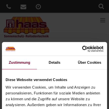
Sie sind hier:
Home
»
News
»
Genießen Sie lange
Sommerabende in individueller Lichtstimmung
Zustimmung
Details
Über Cookies
Veröffentlicht
23. März 2018
am
Genießen Sie lange Sommerabende in
individueller Lichtstimmung
Diese Webseite verwendet Cookies
Wir verwenden Cookies, um Inhalte und Anzeigen zu
Unsere Terrassen-Markisen bieten jede Menge Platz für
personalisieren, Funktionen für soziale Medien anbieten
Individualität. Sie schaffen einen behaglichen Schattenplatz für die
zu können und die Zugriffe auf unsere Website zu
ganze Familie und verlängern in den Abendstunden Ihre
wohlverdiente Zeit auf der Terrasse. Wie? Attraktive
analysieren. Außerdem geben wir Informationen zu Ihrer