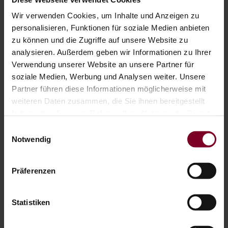
Dabei ist Ihr WAREMA Schattenspender das ganze Jahr den
Wir verwenden Cookies, um Inhalte und Anzeigen zu
Witterungsverhältnissen ausgesetzt. Egal ob hohe Temperaturen
personalisieren, Funktionen für soziale Medien anbieten
im Sommer oder Regen und Schnee in Herbst und Winter.
zu können und die Zugriffe auf unsere Website zu
Funktionsstörungen von hochwertigen WAREMA Markisen und
analysieren. Außerdem geben wir Informationen zu Ihrer
Co. sind zwar Einzelfälle, treffen Sie aber immer unvorbereitet.
Verwendung unserer Website an unsere Partner für
Umso ärgerlicher, wenn der Sonnenschutz gerade an den
soziale Medien, Werbung und Analysen weiter. Unsere
schönen Sommertagen streikt.
Partner führen diese Informationen möglicherweise mit
weiteren Daten zusammen, die Sie ihnen bereitgestellt
Mit der am Markt einzigartigen 5-Jahre-Herstellergarantie von
WAREMA gehen Sie auf Nummer Sicher. Im Garantiefall sorgt die
haben oder die sie im Rahmen Ihrer Nutzung der Dienste
Garantie nicht nur für eine schnelle Reparatur, sondern vermeidet
gesammelt haben.
Einwilligungsauswahl
auch ungeplante Zusatzkosten.
Notwendig
Registrieren Sie gleich heute ihr Outdoor-Living-Produkt auf der
Homepage
von WAREMA
Präferenzen
Statistiken