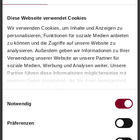
energetisches Sanieren?
Bei einer energetischen Sanierung von Gebäuden und
Wohnungen handelt es sich um individuelle Maßnahmen, mit
Diese Webseite verwendet Cookies
denen der
Energieverbrauch
gesenkt
werden soll. Dazu zählen
Wir verwenden Cookies, um Inhalte und Anzeigen zu
zum Beispiel die Dämmung des Dachbodens, das Tauschen von
personalisieren, Funktionen für soziale Medien anbieten
Fenstern und Türen oder das
Austauschen bzw. Ergänzen von
Sonnenschutz
.
zu können und die Zugriffe auf unsere Website zu
analysieren. Außerdem geben wir Informationen zu Ihrer
Sonnenschutz-Lösungen
leisten nicht nur ihren Beitrag zum
Verwendung unserer Website an unsere Partner für
Klimaschutz, sondern führen auch zu spürbaren finanziellen
soziale Medien, Werbung und Analysen weiter. Unsere
Erleichterungen. Zudem erhöhen sie die thermische Behaglichkeit
Partner führen diese Informationen möglicherweise mit
in den eigenen vier Wänden.
weiteren Daten zusammen, die Sie ihnen bereitgestellt
haben oder die sie im Rahmen Ihrer Nutzung der Dienste
Sie möchten Ihren Teil zum
Klimaschutz
beisteuern und zugleich
gesammelt haben.
Energiekosten sparen
?
Einwilligungsauswahl
Notwendig
Zögern Sie nicht und sprechen Sie uns an. Wir stehen Ihnen mit
Rat und Tat zur Seite!
Präferenzen