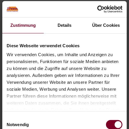
Einfache Abdeckung und
Aufziehen des Fensters.
Perfekte Verteilung der Vorhänge
ohne zusätzliche Falten.
Zustimmung
Details
Über Cookies
Zahlreiche Stofffarben erhältlich
(auch Verdunkelungs- und
transparente Stoffe).
Diese Webseite verwendet Cookies
Kissen und Raffrollos im gleichen
Stoff-Design erhältlich
Wir verwenden Cookies, um Inhalte und Anzeigen zu
Sicherheit für Ihre Kinder
personalisieren, Funktionen für soziale Medien anbieten
Einfache Reinigung der Vorhänge
zu können und die Zugriffe auf unsere Website zu
analysieren. Außerdem geben wir Informationen zu Ihrer
Verwendung unserer Website an unsere Partner für
soziale Medien, Werbung und Analysen weiter. Unsere
Produktdetails
Partner führen diese Informationen möglicherweise mit
weiteren Daten zusammen, die Sie ihnen bereitgestellt
max. Breite: je nach Wunsch
haben oder die sie im Rahmen Ihrer Nutzung der Dienste
max. Höhe: 3000 mm (abhängig
gesammelt haben.
Einwilligungsauswahl
vom gewählten Stoff)
Notwendig
max. Fläche: von der Breite