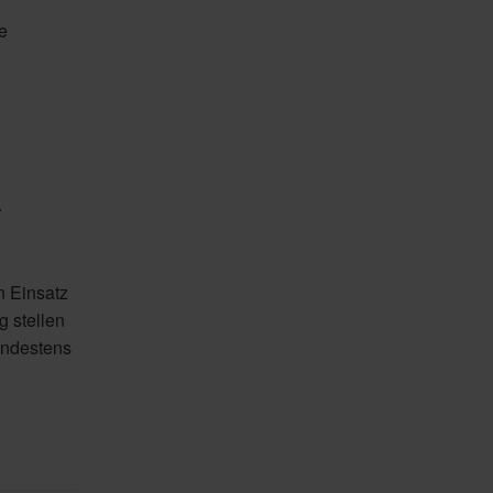
e
–
n Einsatz
 stellen
indestens