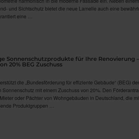
Geometrie harmonisch in die moderne Fassade ein. Neben einem
end- und Sichtschutz bietet die neue Lamelle auch eine bewährt
antiert eine …
ge Sonnenschutzprodukte für Ihre Renovierung 
 von 20% BEG Zuschuss
erstützt die „Bundesförderung für effiziente Gebäude“ (BEG) de
 Sonnenschutz mit einem Zuschuss von 20%. Den Förderantrag
Mieter oder Pächter von Wohngebäuden in Deutschland, die m
olgende Produktgruppen …
ukte