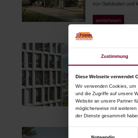
von Gebäuden und 
„Trendthema
weiterlesen
energetische
Sanierung“
WAREMA Windra 
Veröffentlicht
1. August 2023
Zustimmung
am
Sie wohnen in einer
verzichten? Trotz z
Diese Webseite verwendet 
Außenjalousien nutz
Wir verwenden Cookies, um I
Durch die Windstabi
und die Zugriffe auf unsere 
Website an unsere Partner fü
„WAREMA
weiterlesen
Windra
möglicherweise mit weiteren
Flachlamelle:
der Dienste gesammelt habe
Windstabilität
hat
einen
Einwilligungsauswahl
WAREMA Cubic L
Namen“
Notwendig