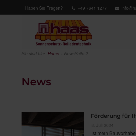
Haben Sie Fragen?
+49 7641 1277
info@h
Sie sind hier:
Home
»
News
Seite 2
News
Förderung für I
Veröffentlicht
8. Juli 2024
am
Ist mein Bauvorhaben