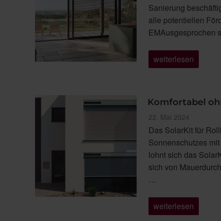
Sanierung beschäftig
alle potentiellen Fö
EMAusgesprochen s
„Förderung
weiterlesen
für
Ihre
Sanierung
Teil
1:
Komfortabel oh
BEG
EM“
Veröffentlicht
22. Mai 2024
am
Das SolarKit für Rol
Sonnenschutzes mit 
lohnt sich das Sola
sich von Mauerdurch
…
„Komfortabel
weiterlesen
ohne