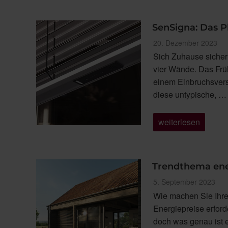
Kabel:
Das
SolarKit
von
SenSigna: Das Pl
WAREMA“
Veröffentlicht
20. Dezember 2023
am
Sich Zuhause sicher 
vier Wände. Das Früh
einem Einbruchsvers
diese untypische, …
„SenSigna:
weiterlesen
Das
Plus
an
Sicherheit
für
Trendthema ene
Ihr
Zuhause“
Veröffentlicht
5. September 2023
am
Wie machen Sie Ihre
Energiepreise erford
doch was genau ist 