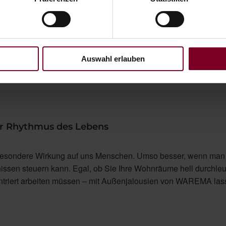
 mehr als ein Trend. Es ist eine Architektur- und Gestaltungssp
d eckigen, akzentuierten Linienführung zeitlos ist. Setzen Sie mi
Cubic Line ästhetische Maßstäbe. Klare Linien. Reduziertes De
Auswahl erlauben
der Rhythmus des Lebens
 besondere Wirkung auf uns Menschen. Umso besser, wenn man
issen steuern kann. Egal, ob Sie Ihre Wohnräume hell durchle
triert arbeiten müssen – mit Außenjalousien von WAREMA las