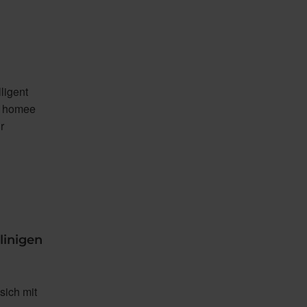
ligent
. homee
r
linigen
sich mit