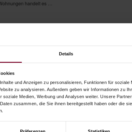
Wohnungen handelt es …
Flachlamelle: Windstabilität hat einen Namen
Details
 windexponierten Lage und möchten trotzdem nicht auf ein Wohl
unehmender Stürme durch ein raueres Klima möchten Sie Ihre
Cookies
en können? Die Windra Flachlamelle von WAREMA verschafft A
nhalte und Anzeigen zu personalisieren, Funktionen für soziale
lität bis 90km/h kann …
Website zu analysieren. Außerdem geben wir Informationen zu I
r soziale Medien, Werbung und Analysen weiter. Unsere Partner
 Daten zusammen, die Sie ihnen bereitgestellt haben oder die s
n.
ine – Kubisches Design für Markisen
Präferenzen
Statistiken