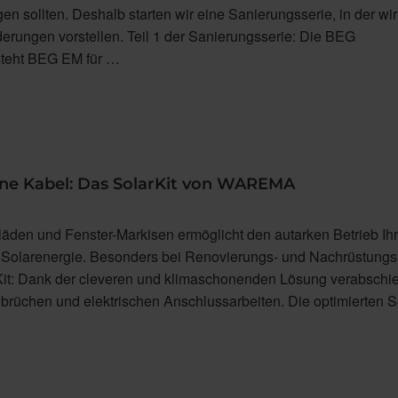
en sollten. Deshalb starten wir eine Sanierungsserie, in der wi
rderungen vorstellen. Teil 1 der Sanierungsserie: Die BEG
teht BEG EM für …
ne Kabel: Das SolarKit von WAREMA
lläden und Fenster-Markisen ermöglicht den autarken Betrieb Ih
Solarenergie. Besonders bei Renovierungs- und Nachrüstungs
rKit: Dank der cleveren und klimaschonenden Lösung verabschi
brüchen und elektrischen Anschlussarbeiten. Die optimierten S