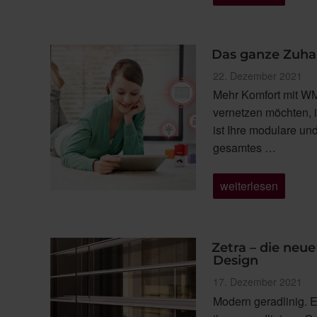
ist
der
Rhythmus
des
Lebens“
Das ganze Zuha
Veröffentlicht
22. Dezember 2021
am
Mehr Komfort mit WM
vernetzen möchten, 
ist Ihre modulare un
gesamtes …
„Das
weiterlesen
ganze
Zuhause
auf
einer
App“
Zetra – die neu
Design
Veröffentlicht
17. Dezember 2021
am
Modern geradlinig. E