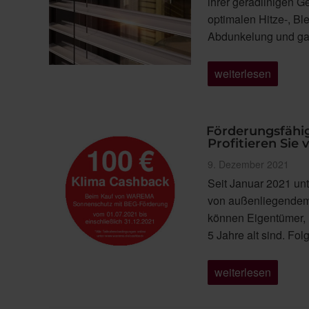
ihrer geradlinigen 
optimalen Hitze-, Bl
Abdunkelung und gar
„Zetra
weiterlesen
–
die
neue
Lamelle
für
Förderungsfähi
Außenjalousien
Profitieren Sie
im
modernen,
Veröffentlicht
9. Dezember 2021
geradlinigen
am
Seit Januar 2021 unt
Design“
von außenliegendem
können Eigentümer, 
5 Jahre alt sind. F
„Förderungsfähige
weiterlesen
Sonnenschutzprod
für
Ihre