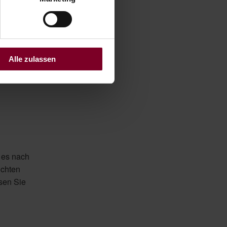
rache, die
t unseren
sign. Für
Alle zulassen
 es nach
uchten
sen Sie